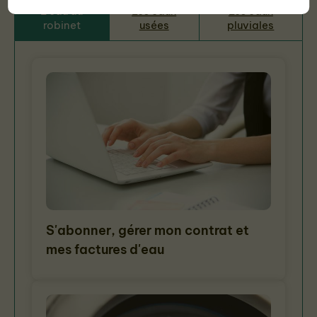
L'eau du
Les eaux
Les eaux
robinet
usées
pluviales
S'abonner, gérer mon contrat et
mes factures d'eau