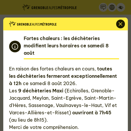
Recherche
Panneau de gestion des cookies
Accueil
Mon quotidien, ma Métropole
Fortes chaleurs : les déchèteries
Gérer mon eau
modifient leurs horaires ce samedi 8
août
La métropole grenobloise dispose d'une eau d'une
qualité exceptionnelle. Une richesse à protéger… et
En raison des fortes chaleurs en cours,
toutes
à économiser !
les déchèteries fermeront exceptionnellement
Grenoble Alpes Métropole est responsable de
à 12h
ce samedi 8 août 2026.
l'ensemble du cycle de l'eau sur les 49 communes de
Les
9 déchèteries Maxi
(Echirolles, Grenoble-
son territoire.
Jacquard, Meylan, Saint-Egrève, Saint-Martin-
d'Hères, Sassenage, Vaulnaveys-le-Haut, Vif et
Varces-Allières-et-Risset)
ouvriront à 7h45
Découvrez nos différentes rubriques :
(au lieu de 8h15).
Merci de votre compréhension.