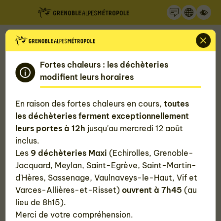
Recherche
Panneau de gestion des cookies
Accueil
Fortes chaleurs : les déchèteries
Le saviez-vous ?
modifient leurs horaires
En raison des fortes chaleurs en cours,
toutes
#Tous
#Alimentation
#Culture
#Dé
les déchèteries ferment exceptionnellement
leurs portes à 12h
jusqu'au mercredi 12 août
inclus.
Les
9 déchèteries Maxi
(Echirolles, Grenoble-
67
résultats
Jacquard, Meylan, Saint-Egrève, Saint-Martin-
d'Hères, Sassenage, Vaulnaveys-le-Haut, Vif et
Varces-Allières-et-Risset)
ouvrent à 7h45
(au
lieu de 8h15).
Merci de votre compréhension.