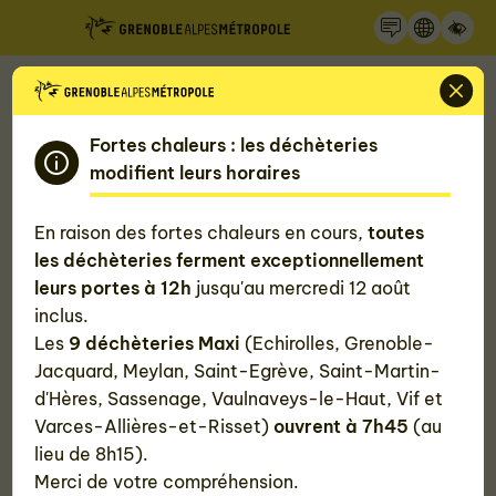
Recherche
Panneau de gestion des cookies
Accueil
Informations pour les pros
Fortes chaleurs : les déchèteries
Demander un conseil ou une aide
modifient leurs horaires
financière
En raison des fortes chaleurs en cours,
toutes
les déchèteries ferment exceptionnellement
leurs portes à 12h
jusqu'au mercredi 12 août
Trouvez les aides de la Métropole en
inclus.
quelques clics
Les
9 déchèteries Maxi
(Echirolles, Grenoble-
Jacquard, Meylan, Saint-Egrève, Saint-Martin-
d'Hères, Sassenage, Vaulnaveys-le-Haut, Vif et
Vous êtes :
Varces-Allières-et-Risset)
ouvrent à 7h45
(au
lieu de 8h15).
Un particulier
Un professionnel
Une copro
Merci de votre compréhension.