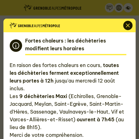
Recherche
Panneau de gestion des cookies
Accueil
Mon quotidien, ma Métropole
Gérer mon eau
Fortes chaleurs : les déchèteries
modifient leurs horaires
Demander un raccordement à l'eau
En raison des fortes chaleurs en cours,
toutes
potable ou la pose d'un compteur
les déchèteries ferment exceptionnellement
leurs portes à 12h
jusqu'au mercredi 12 août
d'eau
inclus.
Les
9 déchèteries Maxi
(Echirolles, Grenoble-
Vous avez besoin de raccorder votre maison ou
Jacquard, Meylan, Saint-Egrève, Saint-Martin-
bâtiment à l'eau potable ? D'installer un compteur
d'Hères, Sassenage, Vaulnaveys-le-Haut, Vif et
d'eau ? Voici toutes les informations pratiques.
Varces-Allières-et-Risset)
ouvrent à 7h45
(au
lieu de 8h15).
Merci de votre compréhension.