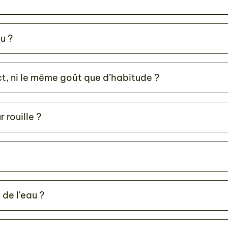
u ?
t, ni le même goût que d’habitude ?
 rouille ?
 de l'eau ?