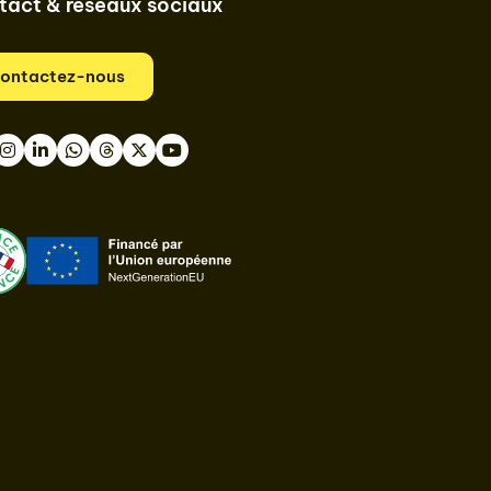
tact & réseaux sociaux
ontactez-nous
book
nstagram
LinkedIn
WhatsApp
Thread
Twitter
Youtube
ast