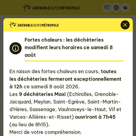
Recherche
Panneau de gestion des cookies
Accueil
Nos actualités
La fine fleur de la déchèterie ouvre à Grenoble
Fortes chaleurs : les déchèteries
modifient leurs horaires ce samedi 8
La fine fleur de la déchèterie ouvre à
août
Grenoble
En raison des fortes chaleurs en cours,
toutes
les déchèteries fermeront exceptionnellement
Publié le
02 octobre 2025
à 12h
ce samedi 8 août 2026.
Les
9 déchèteries Maxi
(Echirolles, Grenoble-
#Déchets
Jacquard, Meylan, Saint-Egrève, Saint-Martin-
d'Hères, Sassenage, Vaulnaveys-le-Haut, Vif et
Varces-Allières-et-Risset)
ouvriront à 7h45
(au lieu de 8h15).
La déchèterie Jacquard rouvre le 29 septembre dans
Merci de votre compréhension.