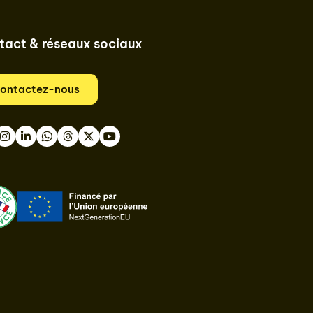
tact & réseaux sociaux
ontactez-nous
book
nstagram
LinkedIn
WhatsApp
Thread
Twitter
Youtube
ast