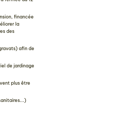
nsion, financée
liorer la
res des
gravats) afin de
iel de jardinage
vent plus être
anitaires...)