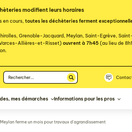
hèteries modifient leurs horaires
rs en cours,
toutes les déchèteries ferment exceptionnell
hirolles, Grenoble-Jacquard, Meylan, Saint-Egrève, Sain
 Varces-Allières-et-Risset)
ouvrent à 7h45
(au lieu de 8h
on.
Votre
Contac
recherche
ides, mes démarches
Informations pour les pros
 Meylan ferme un mois pour travaux d'agrandissement