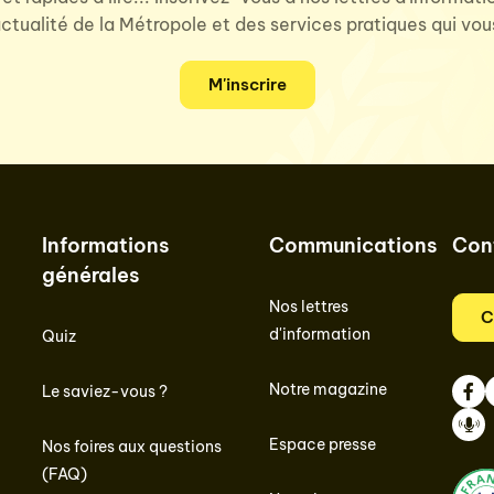
'actualité de la Métropole et des services pratiques qui vo
M'inscrire
Informations
Communications
Con
générales
Nos lettres
C
d'information
Quiz
Notre magazine
Le saviez-vous ?
Face
I
Espace presse
Nos foires aux questions
Podc
(FAQ)