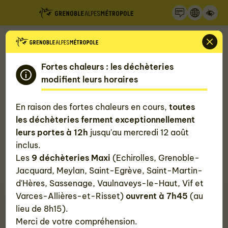
Recherche
Panneau de gestion des cookies
Accueil
Mon quotidien, ma Métropole
La Métropole de Grenoble
Fortes chaleurs : les déchèteries
modifient leurs horaires
Nous rejoindre
En raison des fortes chaleurs en cours,
toutes
Une collectivité innovante et engagée, un territoire
les déchèteries ferment exceptionnellement
attractif… La Métropole de Grenoble offre des
leurs portes à 12h
jusqu'au mercredi 12 août
conditions de travail appréciables et une palette de
inclus.
métiers variée. Rejoignez-nous !
Les
9 déchèteries Maxi
(Echirolles, Grenoble-
Jacquard, Meylan, Saint-Egrève, Saint-Martin-
d'Hères, Sassenage, Vaulnaveys-le-Haut, Vif et
Varces-Allières-et-Risset)
ouvrent à 7h45
(au
lieu de 8h15).
Merci de votre compréhension.