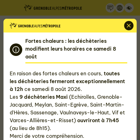
Recherche
Panneau de gestion des cookies
Accueil
Mon quotidien, ma Métropole
Gérer mes déchets
Fortes chaleurs : les déchèteries
modifient leurs horaires ce samedi 8
Demander un renseignement ou un
août
document concernant les déchets,
En raison des fortes chaleurs en cours,
toutes
les déchèteries fermeront exceptionnellement
un autocollant "stop pub"
à 12h
ce samedi 8 août 2026.
Les
9 déchèteries Maxi
(Echirolles, Grenoble-
Vous avez une question sur la collecte des
Jacquard, Meylan, Saint-Egrève, Saint-Martin-
poubelles, le tri de vos déchets, les déchèteries ?
d'Hères, Sassenage, Vaulnaveys-le-Haut, Vif et
Vous souhaitez recevoir une documentation sur le tri
Varces-Allières-et-Risset)
ouvriront à 7h45
ou un autocollant stop pub (également disponibles
(au lieu de 8h15).
en mairie) ? Contactez-nous !
Merci de votre compréhension.