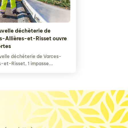
uvelle déchèterie de
s-Allières-et-Risset ouvre
ortes
velle déchèterie de Varces-
s-et-Risset, 1 impasse...