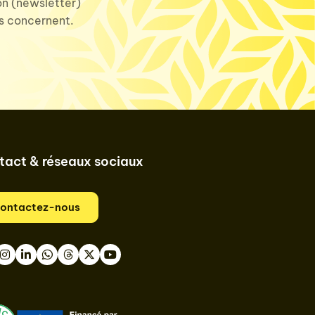
ion (newsletter)
us concernent.
tact & réseaux sociaux
ontactez-nous
book
nstagram
LinkedIn
WhatsApp
Thread
Twitter
Youtube
ast