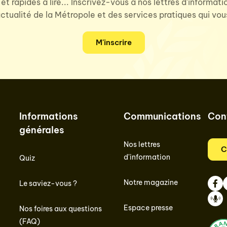
 et rapides à lire... Inscrivez-vous à nos lettres d'informat
'actualité de la Métropole et des services pratiques qui vo
M'inscrire
Informations
Communications
Con
générales
Nos lettres
C
d'information
Quiz
Notre magazine
Le saviez-vous ?
Face
I
Espace presse
Nos foires aux questions
Podc
(FAQ)