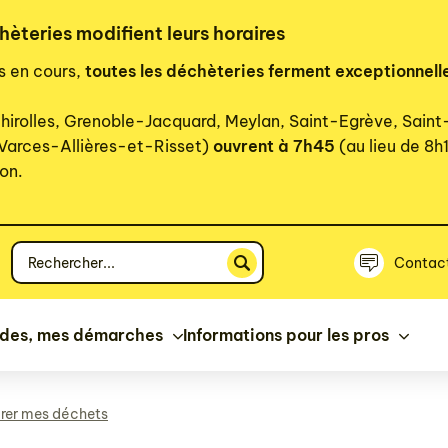
hèteries modifient leurs horaires
rs en cours,
toutes les déchèteries ferment exceptionnell
hirolles, Grenoble-Jacquard, Meylan, Saint-Egrève, Sain
 Varces-Allières-et-Risset)
ouvrent à 7h45
(au lieu de 8h
on.
Votre
Contac
recherche
ides, mes démarches
Informations pour les pros
rer mes déchets