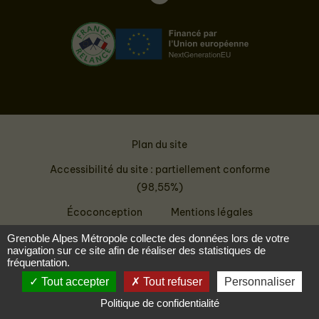
Podcast
Plan du site
Accessibilité du site : partiellement conforme
(98,55%)
Écoconception
Mentions légales
Données personnelles
Grenoble Alpes Métropole collecte des données lors de votre
navigation sur ce site afin de réaliser des statistiques de
fréquentation.
Tout accepter
Tout refuser
Personnaliser
Politique de confidentialité
Menu
Accès rapides
Espace personnel
Rechercher