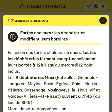
Recherche
Panneau de gestion des cookies
Accueil
Mon quotidien, ma Métropole
Connaitre les règles d'urbanisme
Fortes chaleurs : les déchèteries
modifient leurs horaires
Demander une autorisation
En raison des fortes chaleurs en cours,
toutes
d'urbanisme ou rédiger une
les déchèteries ferment exceptionnellement
leurs portes à 12h
jusqu'au mercredi 12 août
déclaration d'intention d'aliéner
inclus.
Les
9 déchèteries Maxi
(Echirolles, Grenoble-
Comment demander une autorisation d'urbanisme
Jacquard, Meylan, Saint-Egrève, Saint-Martin-
(permis de construire, déclarations préalables,
d'Hères, Sassenage, Vaulnaveys-le-Haut, Vif et
certificats d'urbanisme) dans la métropole
Varces-Allières-et-Risset)
ouvrent à 7h45
(au
grenobloise ? Comment faire une demande de
lieu de 8h15).
déclaration d'intention d'aliéner ?
Merci de votre compréhension.