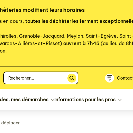
hèteries modifient leurs horaires
rs en cours,
toutes les déchèteries ferment exceptionnell
hirolles, Grenoble-Jacquard, Meylan, Saint-Egrève, Sain
 Varces-Allières-et-Risset)
ouvrent à 7h45
(au lieu de 8h
on.
Votre
Contac
recherche
ides, mes démarches
Informations pour les pros
 déplacer