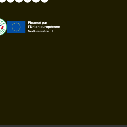
book
nstagram
LinkedIn
WhatsApp
Thread
Twitter
Youtube
ast