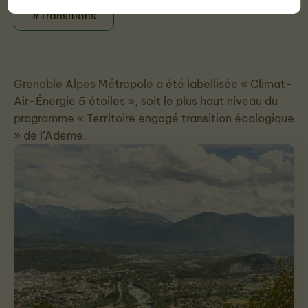
#Transitions
Grenoble Alpes Métropole a été labellisée « Climat-
Air-Énergie 5 étoiles », soit le plus haut niveau du
programme « Territoire engagé transition écologique
» de l’Ademe.