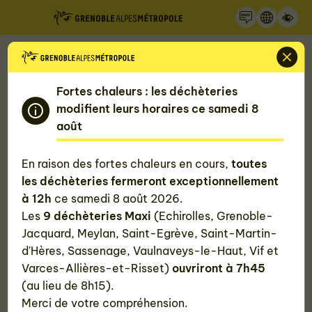
Recherche
Panneau de gestion des cookies
Accueil
Mon quotidien, ma Métropole
Gérer mon eau
Fortes chaleurs : les déchèteries
Nous contacter pour une question sur les eaux
usées
modifient leurs horaires ce samedi 8
La Métropole de Grenoble primée par l'Ademe pour
août
son action en faveur des transitions
En raison des fortes chaleurs en cours,
toutes
La Métropole de Grenoble primée
les déchèteries fermeront exceptionnellement
à 12h
ce samedi 8 août 2026.
par l'Ademe pour son action en
Les
9 déchèteries Maxi
(Echirolles, Grenoble-
Jacquard, Meylan, Saint-Egrève, Saint-Martin-
faveur des transitions
d'Hères, Sassenage, Vaulnaveys-le-Haut, Vif et
Varces-Allières-et-Risset)
ouvriront à 7h45
(au lieu de 8h15).
Publié le
30 novembre 2024
, mis à jour le 16 septembre 2024
Merci de votre compréhension.