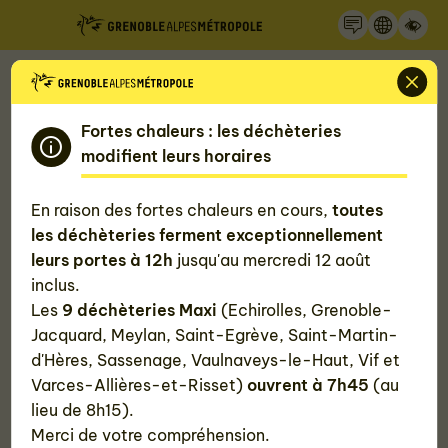
Recherche
Panneau de gestion des cookies
Accueil
Nos actualités
Le tech&fest célèbre les nouvelles technologies sur
notre territoire
Fortes chaleurs : les déchèteries
modifient leurs horaires
Le tech&fest célèbre les nouvelles
En raison des fortes chaleurs en cours,
toutes
technologies sur notre territoire
les déchèteries ferment exceptionnellement
leurs portes à 12h
jusqu'au mercredi 12 août
inclus.
Publié le
30 janvier 2024
, mis à jour le 30 janvier 2024
Les
9 déchèteries Maxi
(Echirolles, Grenoble-
Jacquard, Meylan, Saint-Egrève, Saint-Martin-
#Économie
d'Hères, Sassenage, Vaulnaveys-le-Haut, Vif et
Varces-Allières-et-Risset)
ouvrent à 7h45
(au
lieu de 8h15).
Merci de votre compréhension.