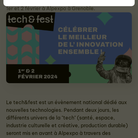
La première édition du festival tech&fest a lieu les
1er et 2 février à Alpexpo à Grenoble.
Le tech&fest est un évènement national dédié aux
nouvelles technologies. Pendant deux jours, les
différents univers de la "tech" (santé, espace,
industrie culturelle et créative, production durable)
seront mis en avant à Alpexpo à travers des