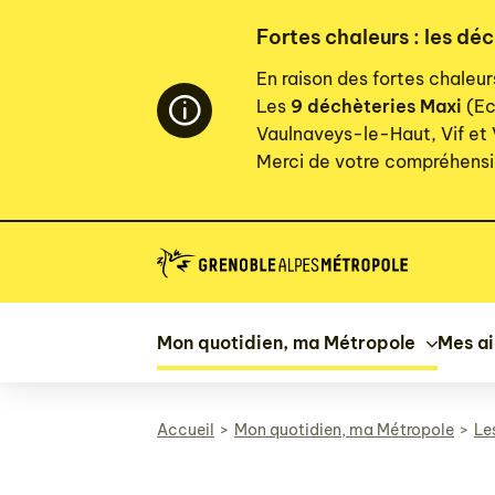
Panneau de gestion des cookies
Fortes chaleurs : les dé
En raison des fortes chaleu
Les
9 déchèteries Maxi
(Ec
Vaulnaveys-le-Haut, Vif et
Merci de votre compréhensi
Mon quotidien, ma Métropole
Mes a
Accueil
Mon quotidien, ma Métropole
Le