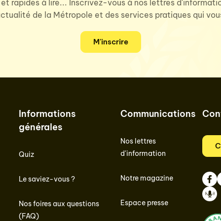
 et rapides à lire... Inscrivez-vous à nos lettres d'informat
'actualité de la Métropole et des services pratiques qui vo
M'inscrire
Informations
Communications
Con
générales
Nos lettres
C
d'information
Quiz
Notre magazine
Le saviez-vous ?
Face
I
Espace presse
Nos foires aux questions
Podc
(FAQ)