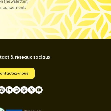
ion (newsletter)
us concernent.
tact & réseaux sociaux
ontactez-nous
book
nstagram
LinkedIn
WhatsApp
Thread
Twitter
Youtube
ast