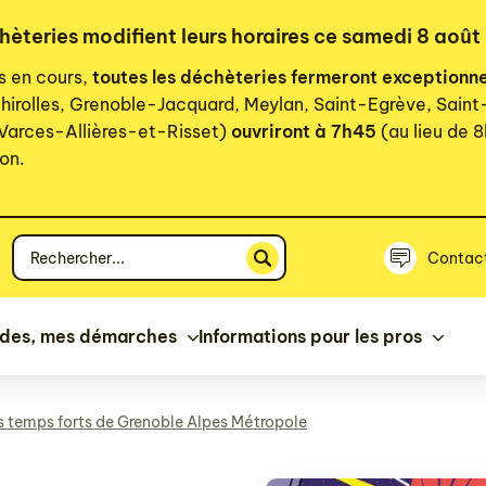
chèteries modifient leurs horaires ce samedi 8 août
rs en cours,
toutes les déchèteries fermeront exceptionn
hirolles, Grenoble-Jacquard, Meylan, Saint-Egrève, Sain
 Varces-Allières-et-Risset)
ouvriront à 7h45
(au lieu de 8
on.
Votre
Contac
recherche
ides, mes démarches
Informations pour les pros
s temps forts de Grenoble Alpes Métropole