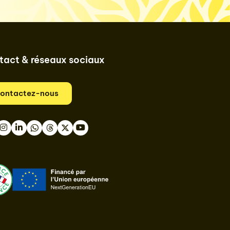
tact & réseaux sociaux
ontactez-nous
book
nstagram
LinkedIn
WhatsApp
Thread
Twitter
Youtube
ast