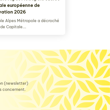
ale européenne de
ovation 2026
le Alpes Métropole a décroché
e de Capitale...
ion (newsletter)
us concernent.