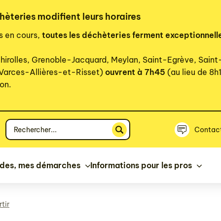
hèteries modifient leurs horaires
rs en cours,
toutes les déchèteries ferment exceptionnell
hirolles, Grenoble-Jacquard, Meylan, Saint-Egrève, Sain
 Varces-Allières-et-Risset)
ouvrent à 7h45
(au lieu de 8h
on.
Votre
Contac
recherche
ides, mes démarches
Informations pour les pros
tir