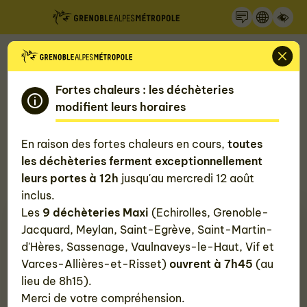
Recherche
Panneau de gestion des cookies
Accueil
Mon quotidien, ma Métropole
Gérer mes déchets
Déchèteries
Fortes chaleurs : les déchèteries
Déchèterie de Grenoble - Jacquard
modifient leurs horaires
Déchèterie de Grenoble - Jacquard
En raison des fortes chaleurs en cours,
toutes
les déchèteries ferment exceptionnellement
20 rue Jacquard, 38100 Grenoble
leurs portes à 12h
jusqu'au mercredi 12 août
inclus.
Les
9 déchèteries Maxi
(Echirolles, Grenoble-
Jacquard, Meylan, Saint-Egrève, Saint-Martin-
d'Hères, Sassenage, Vaulnaveys-le-Haut, Vif et
Varces-Allières-et-Risset)
ouvrent à 7h45
(au
lieu de 8h15).
Merci de votre compréhension.