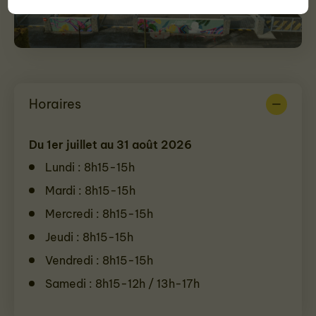
Horaires
Du 1er juillet au 31 août 2026
Lundi : 8h15-15h
Mardi : 8h15-15h
Mercredi : 8h15-15h
Jeudi : 8h15-15h
Vendredi : 8h15-15h
Samedi : 8h15-12h / 13h-17h