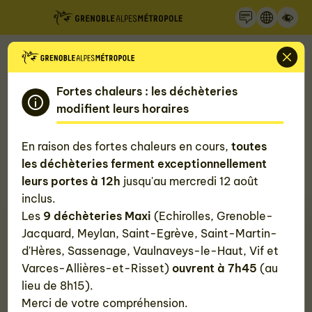
Recherche
Panneau de gestion des cookies
Accueil
Mon quotidien, ma Métropole
Gérer mes déchets
Déchèteries
Fortes chaleurs : les déchèteries
Déchèterie d'Eybens
modifient leurs horaires
Déchèterie d'Eybens
En raison des fortes chaleurs en cours,
toutes
les déchèteries ferment exceptionnellement
33 rue des Grands Champs , 38320 Eybens
leurs portes à 12h
jusqu'au mercredi 12 août
inclus.
Les
9 déchèteries Maxi
(Echirolles, Grenoble-
Jacquard, Meylan, Saint-Egrève, Saint-Martin-
d'Hères, Sassenage, Vaulnaveys-le-Haut, Vif et
Varces-Allières-et-Risset)
ouvrent à 7h45
(au
lieu de 8h15).
Merci de votre compréhension.