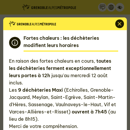
Recherche
Panneau de gestion des cookies
Accueil
Nos actualités
Appel à projet "Jeunes en rupture", revenu
métropolitain : la Métropole innove pour l'emploi
Fortes chaleurs : les déchèteries
modifient leurs horaires
Appel à projet "Jeunes en rupture",
En raison des fortes chaleurs en cours,
toutes
revenu métropolitain : la Métropole
les déchèteries ferment exceptionnellement
leurs portes à 12h
jusqu'au mercredi 12 août
innove pour l'emploi
inclus.
Les
9 déchèteries Maxi
(Echirolles, Grenoble-
Jacquard, Meylan, Saint-Egrève, Saint-Martin-
Publié le
21 novembre 2022
d'Hères, Sassenage, Vaulnaveys-le-Haut, Vif et
Varces-Allières-et-Risset)
ouvrent à 7h45
(au
#Solidarités
#Économie
lieu de 8h15).
Merci de votre compréhension.