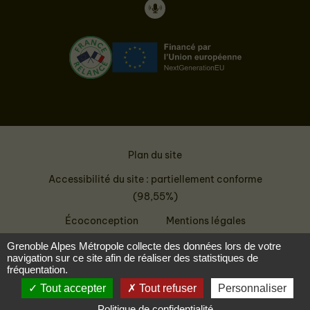
Facebook
Instagram
LinkedIn
WhatsApp
Thread
Twitter
Youtube
Podcast
Plan du site
Accessibilité du site : partiellement conforme
(98,55%)
Écoconception
Mentions légales
Données personnelles
Grenoble Alpes Métropole collecte des données lors de votre
navigation sur ce site afin de réaliser des statistiques de
fréquentation.
Tout accepter
Tout refuser
Personnaliser
Politique de confidentialité