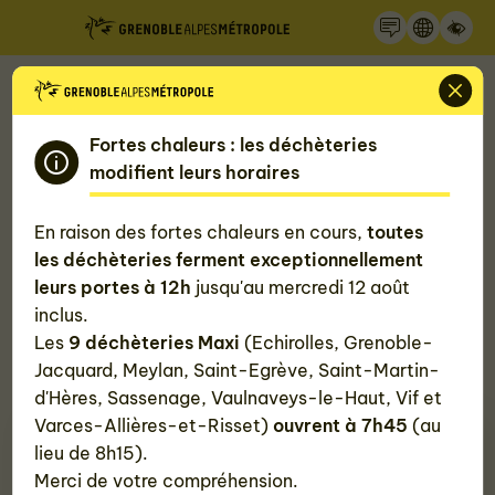
Recherche
Panneau de gestion des cookies
Accueil
Mon quotidien, ma Métropole
Gérer mes déchets
Fortes chaleurs : les déchèteries
modifient leurs horaires
Demander un rendez-vous pour la
En raison des fortes chaleurs en cours,
toutes
collecte des encombrants
les déchèteries ferment exceptionnellement
leurs portes à 12h
jusqu'au mercredi 12 août
Si vous n'avez pas de solution pour vous débarrasser
inclus.
de vos objets volumineux (encombrants), Grenoble
Les
9 déchèteries Maxi
(Echirolles, Grenoble-
Alpes Métropole vous propose un service gratuit de
Jacquard, Meylan, Saint-Egrève, Saint-Martin-
collecte devant chez vous.
d'Hères, Sassenage, Vaulnaveys-le-Haut, Vif et
Varces-Allières-et-Risset)
ouvrent à 7h45
(au
lieu de 8h15).
Merci de votre compréhension.