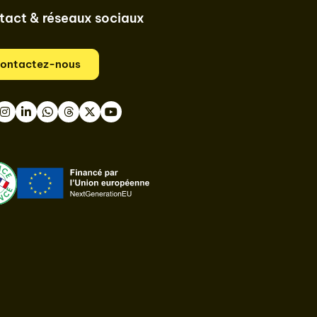
tact & réseaux sociaux
ontactez-nous
book
nstagram
LinkedIn
WhatsApp
Thread
Twitter
Youtube
ast