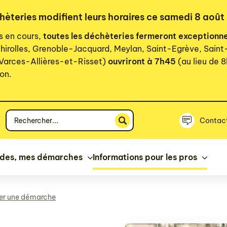
chèteries modifient leurs horaires ce samedi 8 août
rs en cours,
toutes les déchèteries fermeront exceptionn
hirolles, Grenoble-Jacquard, Meylan, Saint-Egrève, Sain
 Varces-Allières-et-Risset)
ouvriront à 7h45
(au lieu de 8
on.
Votre
Contac
recherche
ides, mes démarches
Informations pour les pros
ser une démarche