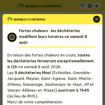
Recherche
Panneau de gestion des cookies
Accueil
Fortes chaleurs : les déchèteries
Toute l'actualité de la Métropole de
modifient leurs horaires ce samedi 8
août
Grenoble
En raison des fortes chaleurs en cours,
toutes
Découvrez l'actualité de Grenoble Alpes Métropole
les déchèteries fermeront exceptionnellement
et ses alentours en quelques clics : astuces et bons
à 12h
ce samedi 8 août 2026.
plans pour bien vivre dans la métropole grenobloise,
Les
9 déchèteries Maxi
(Echirolles, Grenoble-
grands projets métropolitains...
Jacquard, Meylan, Saint-Egrève, Saint-Martin-
d'Hères, Sassenage, Vaulnaveys-le-Haut, Vif et
Varces-Allières-et-Risset)
ouvriront à 7h45
(au lieu de 8h15).
#Toutes
#Agriculture
#Alimentation
Merci de votre compréhension.