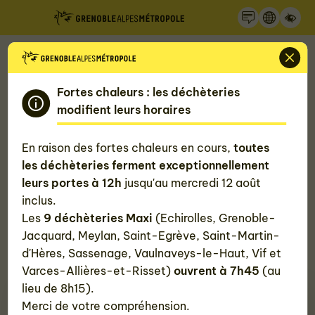
Recherche
Panneau de gestion des cookies
Accueil
Mon quotidien, ma Métropole
Les feuilles de route de la Métropole
Fortes chaleurs : les déchèteries
modifient leurs horaires
La Gestion des milieux aquatiques
En raison des fortes chaleurs en cours,
toutes
et la prévention des inondations
les déchèteries ferment exceptionnellement
leurs portes à 12h
jusqu'au mercredi 12 août
(Gemapi)
inclus.
Les
9 déchèteries Maxi
(Echirolles, Grenoble-
La Métropole est en charge de la Gestion des
Jacquard, Meylan, Saint-Egrève, Saint-Martin-
milieux aquatiques et la prévention des inondations
d'Hères, Sassenage, Vaulnaveys-le-Haut, Vif et
(Gemapi).
Varces-Allières-et-Risset)
ouvrent à 7h45
(au
lieu de 8h15).
Merci de votre compréhension.