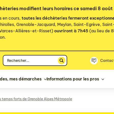
chèteries modifient leurs horaires ce samedi 8 août
rs en cours,
toutes les déchèteries fermeront exceptionn
hirolles, Grenoble-Jacquard, Meylan, Saint-Egrève, Sain
 Varces-Allières-et-Risset)
ouvriront à 7h45
(au lieu de 8
on.
Votre
Contac
recherche
ides, mes démarches
Informations pour les pros
s temps forts de Grenoble Alpes Métropole