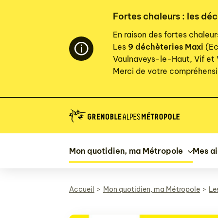
Panneau de gestion des cookies
Fortes chaleurs : les dé
En raison des fortes chaleu
Les
9 déchèteries Maxi
(Ec
Vaulnaveys-le-Haut, Vif et
Merci de votre compréhensi
Mon quotidien, ma Métropole
Mes a
Accueil
Mon quotidien, ma Métropole
Le