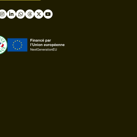
book
nstagram
LinkedIn
WhatsApp
Thread
Twitter
Youtube
ast