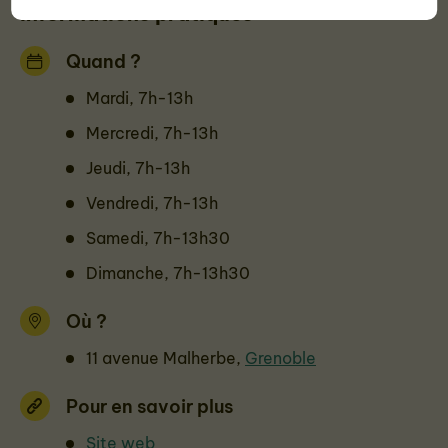
Informations pratiques
Quand ?
Mardi, 7h-13h
Mercredi, 7h-13h
Jeudi, 7h-13h
Vendredi, 7h-13h
Samedi, 7h-13h30
Dimanche, 7h-13h30
Où ?
11 avenue Malherbe,
Grenoble
Pour en savoir plus
Site web