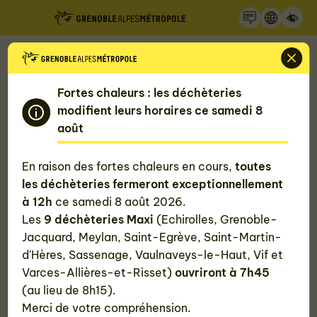
Recherche
Panneau de gestion des cookies
Accueil
Mon quotidien, ma Métropole
Consommer durable et local
Fortes chaleurs : les déchèteries
Trouver un marché, un producteur ou un artisan
local
modifient leurs horaires ce samedi 8
Marchés alimentaires
Malherbe
août
Marché "Grenoble - Malherbe"
En raison des fortes chaleurs en cours,
toutes
les déchèteries fermeront exceptionnellement
à 12h
ce samedi 8 août 2026.
Les
9 déchèteries Maxi
(Echirolles, Grenoble-
#Alimentaire
Jacquard, Meylan, Saint-Egrève, Saint-Martin-
d'Hères, Sassenage, Vaulnaveys-le-Haut, Vif et
Varces-Allières-et-Risset)
ouvriront à 7h45
(au lieu de 8h15).
Merci de votre compréhension.