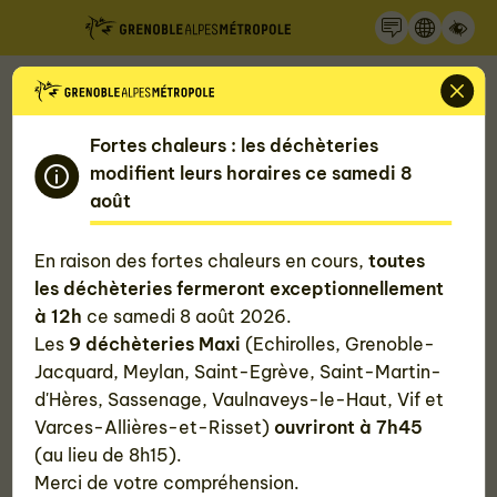
Recherche
Panneau de gestion des cookies
Accueil
Mon quotidien, ma Métropole
La Métropole de Grenoble
49 communes
Fortes chaleurs : les déchèteries
Montchaboud
modifient leurs horaires ce samedi 8
août
Montchaboud
En raison des fortes chaleurs en cours,
toutes
Habitants :
362 Montchabouillards,
les déchèteries fermeront exceptionnellement
Montchabouillardes
à 12h
ce samedi 8 août 2026.
Les
9 déchèteries Maxi
(Echirolles, Grenoble-
Superficie :
196 hectares
Jacquard, Meylan, Saint-Egrève, Saint-Martin-
Altitude :
de 261 m à 733 m
d'Hères, Sassenage, Vaulnaveys-le-Haut, Vif et
Varces-Allières-et-Risset)
ouvriront à 7h45
Qualité de l'air :
(au lieu de 8h15).
Aujourd'hui (jeudi 6 août)
Dégradé
Merci de votre compréhension.
Demain (vendredi 7 août)
Dégradé