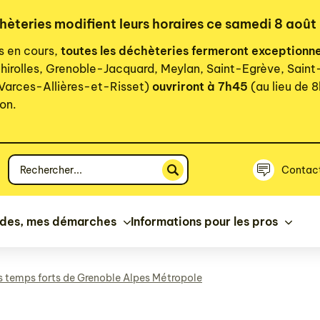
chèteries modifient leurs horaires ce samedi 8 août
rs en cours,
toutes les déchèteries fermeront exceptionn
hirolles, Grenoble-Jacquard, Meylan, Saint-Egrève, Sain
 Varces-Allières-et-Risset)
ouvriront à 7h45
(au lieu de 8
on.
Votre
Contac
recherche
ides, mes démarches
Informations pour les pros
s temps forts de Grenoble Alpes Métropole