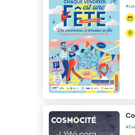
#Les 
Co
#Évè