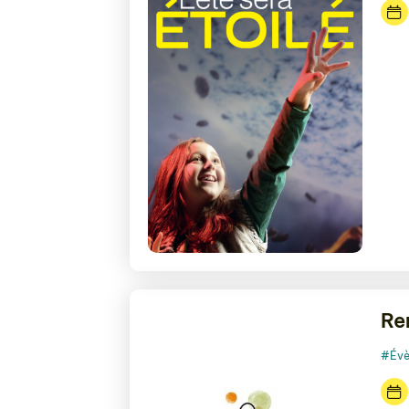
Re
#Évè