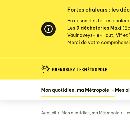
Panneau de gestion des cookies
Fortes chaleurs : les dé
En raison des fortes chaleu
Les
9 déchèteries Maxi
(Ec
Vaulnaveys-le-Haut, Vif et
Merci de votre compréhensi
Mon quotidien, ma Métropole
Mes a
Accueil
Mon quotidien, ma Métropole
Le