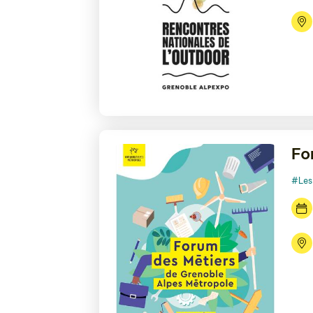
Fo
#Les 