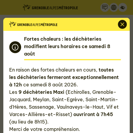
Recherche
Panneau de gestion des cookies
Accueil
Mon quotidien, ma Métropole
Les temps forts de Grenoble Alpes Métropole
Fortes chaleurs : les déchèteries
Liste des temps forts de la Métropole
modifient leurs horaires ce samedi 8
Rencontres nationales de l'outdoor
août
Rencontres nationales de l'outdoor
En raison des fortes chaleurs en cours,
toutes
les déchèteries fermeront exceptionnellement
à 12h
ce samedi 8 août 2026.
#Évènements pour les pros
#Les temps forts de
Les
9 déchèteries Maxi
(Echirolles, Grenoble-
Jacquard, Meylan, Saint-Egrève, Saint-Martin-
d'Hères, Sassenage, Vaulnaveys-le-Haut, Vif et
Varces-Allières-et-Risset)
ouvriront à 7h45
Le 17 septembre 2026
(au lieu de 8h15).
Merci de votre compréhension.
Alpexpo - Grenoble