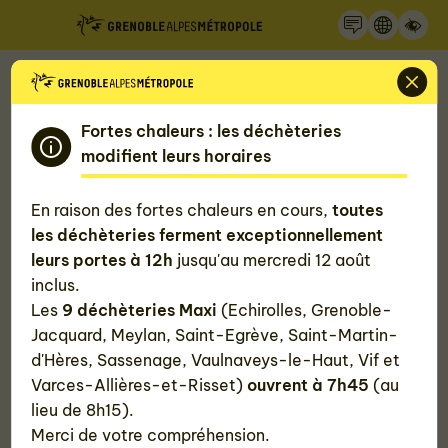
Recherche
Panneau de gestion des cookies
Accueil
Nos actualités
Guillaume Lissy est le nouveau président de Grenoble
Alpes Métropole
Fortes chaleurs : les déchèteries
modifient leurs horaires
Guillaume Lissy est le nouveau
En raison des fortes chaleurs en cours,
toutes
président de Grenoble Alpes
les déchèteries ferment exceptionnellement
leurs portes à 12h
jusqu'au mercredi 12 août
Métropole
inclus.
Les
9 déchèteries Maxi
(Echirolles, Grenoble-
Jacquard, Meylan, Saint-Egrève, Saint-Martin-
Publié le
30 avril 2026
d'Hères, Sassenage, Vaulnaveys-le-Haut, Vif et
Varces-Allières-et-Risset)
ouvrent à 7h45
(au
#Vie institutionnelle
lieu de 8h15).
Merci de votre compréhension.