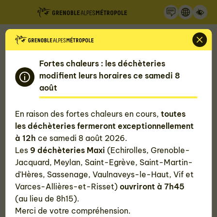
Recherche
Panneau de gestion des cookies
Accueil
Nos actualités
A Vizille, le Relais du Château retrouve sa place au
cœur de la ville
Fortes chaleurs : les déchèteries
modifient leurs horaires ce samedi 8
A Vizille, le Relais du Château
août
retrouve sa place au cœur de la ville
En raison des fortes chaleurs en cours,
toutes
les déchèteries fermeront exceptionnellement
à 12h
ce samedi 8 août 2026.
Publié le
14 avril 2026
Les
9 déchèteries Maxi
(Echirolles, Grenoble-
Jacquard, Meylan, Saint-Egrève, Saint-Martin-
#Économie
d'Hères, Sassenage, Vaulnaveys-le-Haut, Vif et
Varces-Allières-et-Risset)
ouvriront à 7h45
(au lieu de 8h15).
Merci de votre compréhension.