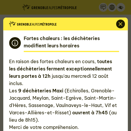
Recherche
Panneau de gestion des cookies
Accueil
Nos actualités
Découvez la carte des marchés de Noël de la
métropole
Fortes chaleurs : les déchèteries
modifient leurs horaires
Découvez la carte des marchés de
En raison des fortes chaleurs en cours,
toutes
Noël de la métropole
les déchèteries ferment exceptionnellement
leurs portes à 12h
jusqu'au mercredi 12 août
inclus.
Publié le
26 novembre 2025
Les
9 déchèteries Maxi
(Echirolles, Grenoble-
Jacquard, Meylan, Saint-Egrève, Saint-Martin-
#Territoire
d'Hères, Sassenage, Vaulnaveys-le-Haut, Vif et
Varces-Allières-et-Risset)
ouvrent à 7h45
(au
lieu de 8h15).
Merci de votre compréhension.