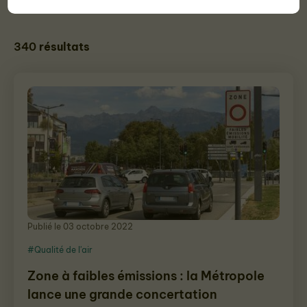
340
résultats
Publié le 03 octobre 2022
#Qualité de l'air
Zone à faibles émissions : la Métropole
lance une grande concertation