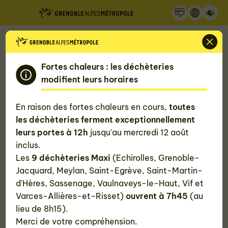
Recherche
Panneau de gestion des cookies
Accueil
Fortes chaleurs : les déchèteries
Toute l'actualité de la Métropole de
modifient leurs horaires
Grenoble
En raison des fortes chaleurs en cours,
toutes
les déchèteries ferment exceptionnellement
Découvrez l'actualité de Grenoble Alpes Métropole
leurs portes à 12h
jusqu'au mercredi 12 août
et ses alentours en quelques clics : astuces et bons
inclus.
plans pour bien vivre dans la métropole grenobloise,
Les
9 déchèteries Maxi
(Echirolles, Grenoble-
grands projets métropolitains...
Jacquard, Meylan, Saint-Egrève, Saint-Martin-
d'Hères, Sassenage, Vaulnaveys-le-Haut, Vif et
Varces-Allières-et-Risset)
ouvrent à 7h45
(au
lieu de 8h15).
#Toutes
#Agriculture
#Alimentation
Merci de votre compréhension.