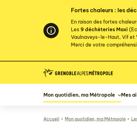
Panneau de gestion des cookies
Fortes chaleurs : les dé
En raison des fortes chaleu
Les
9 déchèteries Maxi
(Ec
Vaulnaveys-le-Haut, Vif et
Merci de votre compréhensi
Mon quotidien, ma Métropole
Mes a
Accueil
Mon quotidien, ma Métropole
Le