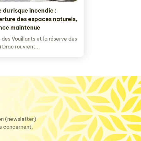
 du risque incendie :
erture des espaces naturels,
ance maintenue
 des Vouillants et la réserve des
u Drac rouvrent...
ion (newsletter)
us concernent.