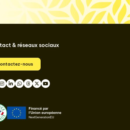
tact & réseaux sociaux
ontactez-nous
book
nstagram
LinkedIn
WhatsApp
Thread
Twitter
Youtube
ast