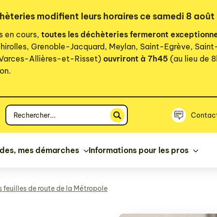
chèteries modifient leurs horaires ce samedi 8 août
rs en cours,
toutes les déchèteries fermeront exceptionn
hirolles, Grenoble-Jacquard, Meylan, Saint-Egrève, Sain
 Varces-Allières-et-Risset)
ouvriront à 7h45
(au lieu de 8
on.
Votre
Contac
recherche
ides, mes démarches
Informations pour les pros
s feuilles de route de la Métropole