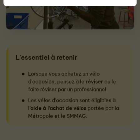
L'essentiel à retenir
Lorsque vous achetez un vélo
d'occasion, pensez à le
réviser
ou le
faire réviser par un professionnel.
Les vélos d’occasion sont éligibles à
l’
aide à l’achat de vélos
portée par la
Métropole et le SMMAG.