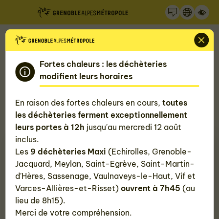
Recherche
Panneau de gestion des cookies
Accueil
Mon quotidien, ma Métropole
Me déplacer
Fortes chaleurs : les déchèteries
modifient leurs horaires
Trouver un vélo d'occasion
En raison des fortes chaleurs en cours,
toutes
Achetez un vélo d'occasion, à réviser soi-même ou
les déchèteries ferment exceptionnellement
à faire réviser par un professionnel.
leurs portes à 12h
jusqu'au mercredi 12 août
inclus.
Les
9 déchèteries Maxi
(Echirolles, Grenoble-
Jacquard, Meylan, Saint-Egrève, Saint-Martin-
d'Hères, Sassenage, Vaulnaveys-le-Haut, Vif et
Varces-Allières-et-Risset)
ouvrent à 7h45
(au
lieu de 8h15).
Merci de votre compréhension.