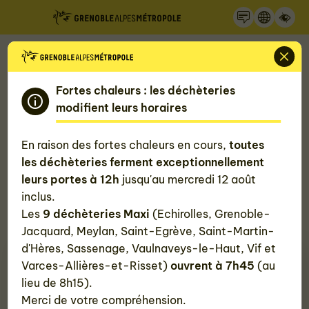
Recherche
Panneau de gestion des cookies
Accueil
Mon quotidien, ma Métropole
La Métropole de Grenoble
Fortes chaleurs : les déchèteries
modifient leurs horaires
Elections municipales et
En raison des fortes chaleurs en cours,
toutes
métropolitaines 2026
les déchèteries ferment exceptionnellement
leurs portes à 12h
jusqu'au mercredi 12 août
Les prochaines élections municipales auront lieu les
inclus.
15 et 22 mars 2026. Lors du même scrutin seront
Les
9 déchèteries Maxi
(Echirolles, Grenoble-
également désignés les conseillers métropolitains.
Jacquard, Meylan, Saint-Egrève, Saint-Martin-
d'Hères, Sassenage, Vaulnaveys-le-Haut, Vif et
Varces-Allières-et-Risset)
ouvrent à 7h45
(au
lieu de 8h15).
Merci de votre compréhension.