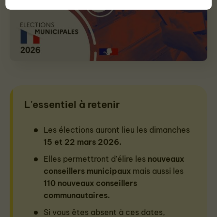
L'essentiel à retenir
Les élections auront lieu les dimanches
15 et 22 mars 2026.
Elles permettront d'élire les
nouveaux
conseillers municipaux
mais aussi les
110 nouveaux conseillers
communautaires.
Si vous êtes absent à ces dates,