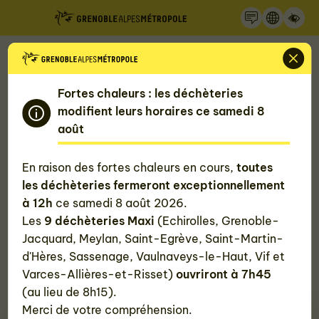
Recherche
Panneau de gestion des cookies
Accueil
Mon quotidien, ma Métropole
Me loger et améliorer mon logement
Fortes chaleurs : les déchèteries
modifient leurs horaires ce samedi 8
Me renseigner sur l'assurance
août
habitation solidaire
En raison des fortes chaleurs en cours,
toutes
les déchèteries fermeront exceptionnellement
Afin d’aider les locataires du territoire à assurer leur
à 12h
ce samedi 8 août 2026.
logement, la Métropole grenobloise a négocié une
Les
9 déchèteries Maxi
(Echirolles, Grenoble-
assurance multirisques habitation à un tarif
Jacquard, Meylan, Saint-Egrève, Saint-Martin-
préférentiel auprès du groupe VYV Conseil. Celle-ci
d'Hères, Sassenage, Vaulnaveys-le-Haut, Vif et
est accessible à tous les locataires sous conditions
Varces-Allières-et-Risset)
ouvriront à 7h45
de ressources.
(au lieu de 8h15).
Merci de votre compréhension.