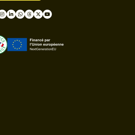
book
nstagram
LinkedIn
WhatsApp
Thread
Twitter
Youtube
ast