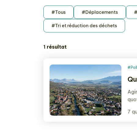
#Tous
#Déplacements
#
#Tri et réduction des déchets
1
résultat
#Poll
Qu
Agir
quot
7 q