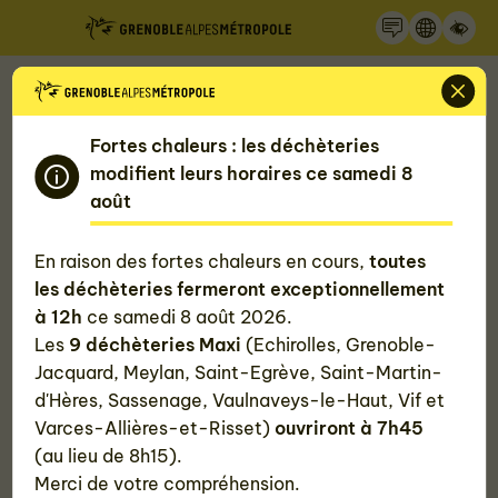
Recherche
Panneau de gestion des cookies
Accueil
Informations pour les pros
Fortes chaleurs : les déchèteries
L'agenda pour les pros
modifient leurs horaires ce samedi 8
août
Filtrez par thématique
En raison des fortes chaleurs en cours,
toutes
#Tous
les déchèteries fermeront exceptionnellement
à 12h
ce samedi 8 août 2026.
Les
9 déchèteries Maxi
(Echirolles, Grenoble-
Jacquard, Meylan, Saint-Egrève, Saint-Martin-
d'Hères, Sassenage, Vaulnaveys-le-Haut, Vif et
Par public
Varces-Allières-et-Risset)
ouvriront à 7h45
Public à partir de 14 ans
(au lieu de 8h15).
Merci de votre compréhension.
Public à partir de 16 ans