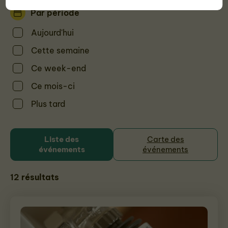
Par période
Aujourd'hui
Cette semaine
Ce week-end
Ce mois-ci
Plus tard
Liste des
Carte des
événements
événements
12
résultats