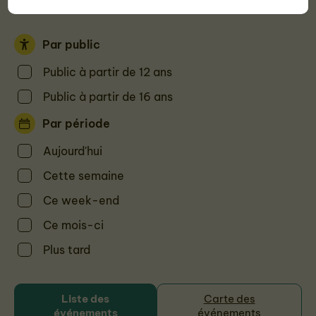
Par public
Public à partir de 12 ans
Public à partir de 16 ans
Par période
Aujourd'hui
Cette semaine
Ce week-end
Ce mois-ci
Plus tard
Liste des
Carte des
événements
événements