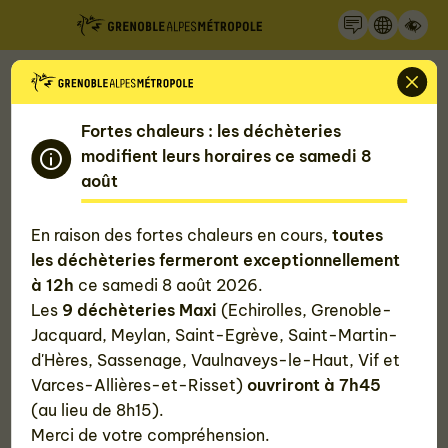
Recherche
Panneau de gestion des cookies
Accueil
Mon quotidien, ma Métropole
Les temps forts de Grenoble Alpes Métropole
Fortes chaleurs : les déchèteries
modifient leurs horaires ce samedi 8
Les temps forts de la Métropole
août
Retrouvez sur cet agenda uniquement les
En raison des fortes chaleurs en cours,
toutes
évènements organisés par Grenoble Alpes
les déchèteries fermeront exceptionnellement
Métropole ou ceux dont elle est partenaire.
à 12h
ce samedi 8 août 2026.
Les
9 déchèteries Maxi
(Echirolles, Grenoble-
Jacquard, Meylan, Saint-Egrève, Saint-Martin-
Filtrez par thématique
d'Hères, Sassenage, Vaulnaveys-le-Haut, Vif et
Varces-Allières-et-Risset)
ouvriront à 7h45
#Tous
#Évènements culture et découvertes
(au lieu de 8h15).
Merci de votre compréhension.