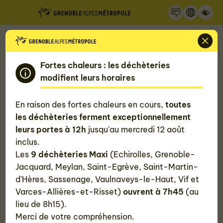
Recherche
Panneau de gestion des cookies
Accueil
Fortes chaleurs : les déchèteries
Toute l'actualité de la Métropole de
modifient leurs horaires
Grenoble
En raison des fortes chaleurs en cours,
toutes
les déchèteries ferment exceptionnellement
Découvrez l'actualité de Grenoble Alpes Métropole
leurs portes à 12h
jusqu'au mercredi 12 août
et ses alentours en quelques clics : astuces et bons
inclus.
plans pour bien vivre dans la métropole grenobloise,
Les
9 déchèteries Maxi
(Echirolles, Grenoble-
grands projets métropolitains...
Jacquard, Meylan, Saint-Egrève, Saint-Martin-
d'Hères, Sassenage, Vaulnaveys-le-Haut, Vif et
Varces-Allières-et-Risset)
ouvrent à 7h45
(au
lieu de 8h15).
#Toutes
#Agriculture
#Alimentation
Merci de votre compréhension.